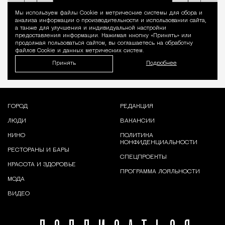
Мы используем файлы Сookie и метрические системы для сбора и
Уведомление 
анализа информации о производительности и использовании сайта,
а также для улучшения и индивидуальной настройки
предоставления информации. Нажимая кнопку «Принять» или
продолжая пользоваться сайтом, вы соглашаетесь на обработку
файлов Cookie и данных метрических систем.
Принять
Подробнее
ГОРОД
РЕДАКЦИЯ
ЛЮДИ
ВАКАНСИИ
КИНО
ПОЛИТИКА
КОНФИДЕНЦИАЛЬНОСТИ
РЕСТОРАНЫ И БАРЫ
СПЕЦПРОЕКТЫ
КРАСОТА И ЗДОРОВЬЕ
ПРОГРАММА ЛОЯЛЬНОСТИ
МОДА
ВИДЕО