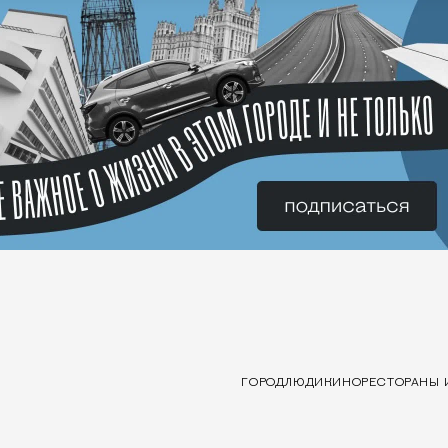
ГОРОД
ЛЮДИ
КИНО
РЕСТОРАНЫ 