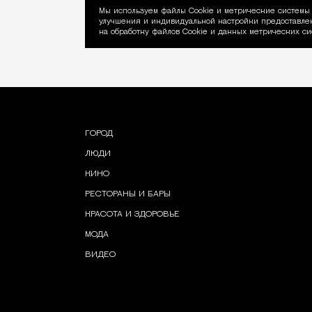
Мы используем файлы Сookie и метрические системы 
улучшения и индивидуальной настройки предоставлен
Уведомление об ис
на обработку файлов Cookie и данных метрических си
ГОРОД
ЛЮДИ
КИНО
РЕСТОРАНЫ И БАРЫ
КРАСОТА И ЗДОРОВЬЕ
МОДА
ВИДЕО