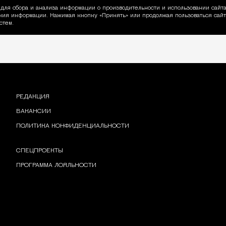
для сбора и анализа информации о производительности и использовании сайта
ия информации. Нажимая кнопку «Принять» или продолжая пользоваться сайто
пользовании Cookie
стем.
РЕДАКЦИЯ
ВАКАНСИИ
ПОЛИТИКА КОНФИДЕНЦИАЛЬНОСТИ
СПЕЦПРОЕКТЫ
ПРОГРАММА ЛОЯЛЬНОСТИ