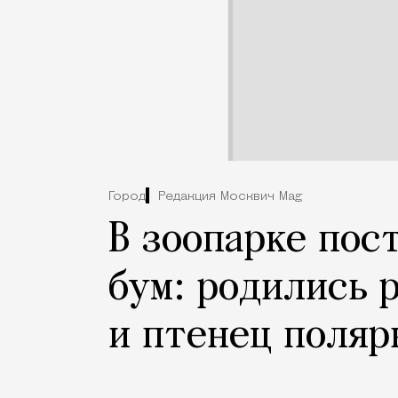
Город
Редакция Москвич Mag
В зоопарке пос
бум: родились 
и птенец поляр