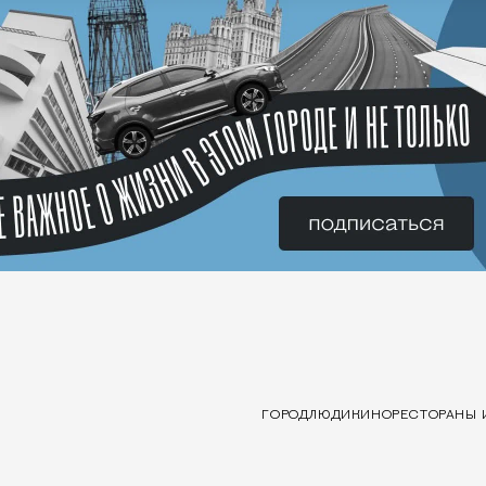
ГОРОД
ЛЮДИ
КИНО
РЕСТОРАНЫ 