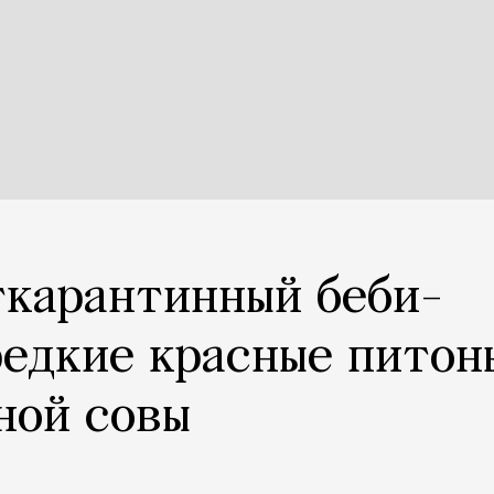
ткарантинный беби-
редкие красные питон
ной совы