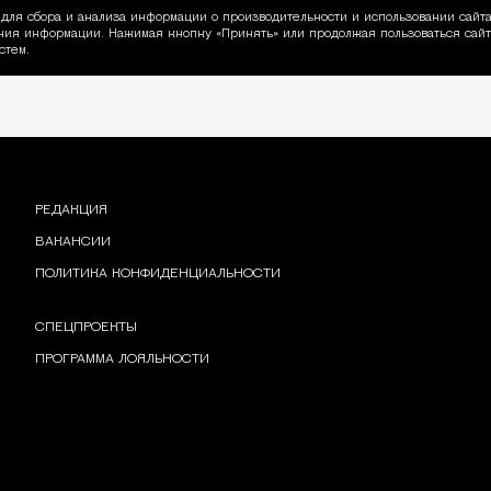
для сбора и анализа информации о производительности и использовании сайта
ия информации. Нажимая кнопку «Принять» или продолжая пользоваться сайто
пользовании Cookie
стем.
РЕДАКЦИЯ
ВАКАНСИИ
ПОЛИТИКА КОНФИДЕНЦИАЛЬНОСТИ
СПЕЦПРОЕКТЫ
ПРОГРАММА ЛОЯЛЬНОСТИ