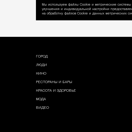
Мы используем файлы Сookie и метрические системы 
улучшения и индивидуальной настройки предоставлен
Уведомление об ис
на обработку файлов Cookie и данных метрических си
ГОРОД
ЛЮДИ
КИНО
РЕСТОРАНЫ И БАРЫ
КРАСОТА И ЗДОРОВЬЕ
МОДА
ВИДЕО