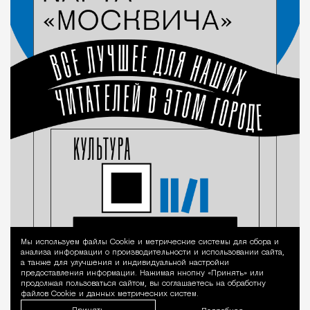
Мы используем файлы Сookie и метрические системы для сбора и
Уведомление 
анализа информации о производительности и использовании сайта,
а также для улучшения и индивидуальной настройки
предоставления информации. Нажимая кнопку «Принять» или
продолжая пользоваться сайтом, вы соглашаетесь на обработку
файлов Cookie и данных метрических систем.