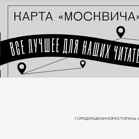
ГОРОД
ЛЮДИ
КИНО
РЕСТОРАНЫ 