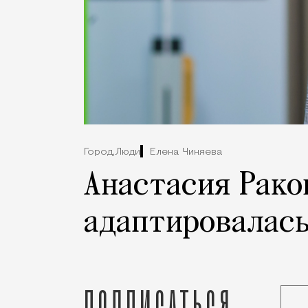
Город,
Люди
Елена Чиняева
Анастасия Рако
адаптировалась
Подписаться