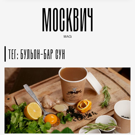
МОСКВИЧ
MAG
Введите ключевые слова для поиска статей
ТЕГ: БУЛЬОН-БАР СУН