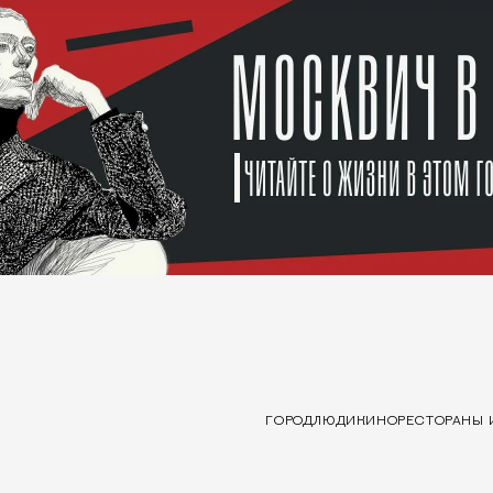
ГОРОД
ЛЮДИ
КИНО
РЕСТОРАНЫ 