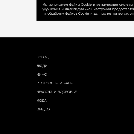
Мы используем файлы Сookie и метрические системы 
улучшения и индивидуальной настройки предоставлен
Уведомление об ис
на обработку файлов Cookie и данных метрических си
ГОРОД
ЛЮДИ
КИНО
РЕСТОРАНЫ И БАРЫ
КРАСОТА И ЗДОРОВЬЕ
МОДА
ВИДЕО