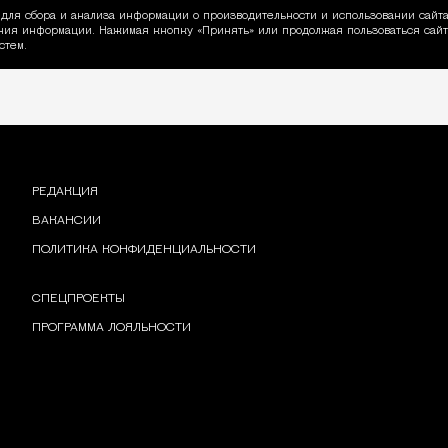
для сбора и анализа информации о производительности и использовании сайта
ия информации. Нажимая кнопку «Принять» или продолжая пользоваться сайто
пользовании Cookie
стем.
РЕДАКЦИЯ
ВАКАНСИИ
ПОЛИТИКА КОНФИДЕНЦИАЛЬНОСТИ
СПЕЦПРОЕКТЫ
ПРОГРАММА ЛОЯЛЬНОСТИ