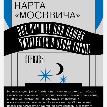
Мы используем файлы Сookie и метрические системы для сбора и
Уведомление 
анализа информации о производительности и использовании сайта,
а также для улучшения и индивидуальной настройки
предоставления информации. Нажимая кнопку «Принять» или
продолжая пользоваться сайтом, вы соглашаетесь на обработку