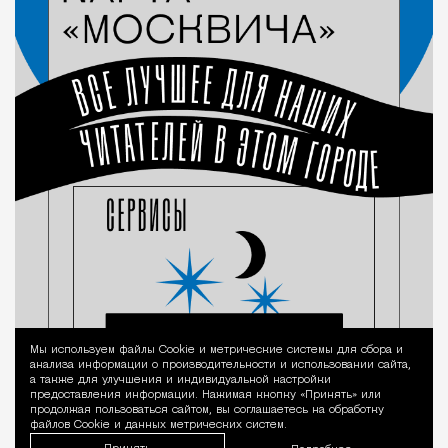
Мы используем файлы Сookie и метрические системы для сбора и
Уведомление 
анализа информации о производительности и использовании сайта,
а также для улучшения и индивидуальной настройки
предоставления информации. Нажимая кнопку «Принять» или
продолжая пользоваться сайтом, вы соглашаетесь на обработку
файлов Cookie и данных метрических систем.