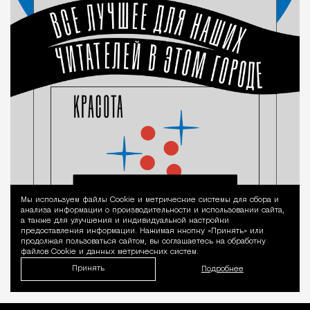
Мы используем файлы Сookie и метрические системы для сбора и
Уведомление 
анализа информации о производительности и использовании сайта,
а также для улучшения и индивидуальной настройки
предоставления информации. Нажимая кнопку «Принять» или
продолжая пользоваться сайтом, вы соглашаетесь на обработку
файлов Cookie и данных метрических систем.
Принять
Подробнее