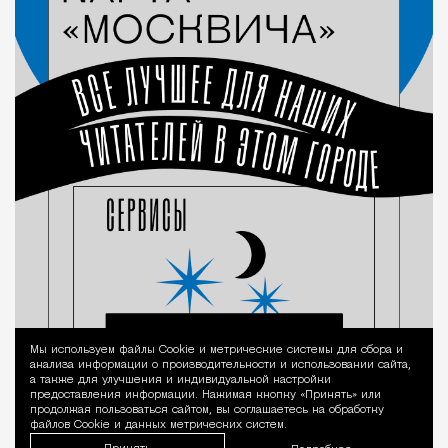
Мы используем файлы Сookie и метрические системы для сбора и
Уведомление 
анализа информации о производительности и использовании сайта,
а также для улучшения и индивидуальной настройки
предоставления информации. Нажимая кнопку «Принять» или
продолжая пользоваться сайтом, вы соглашаетесь на обработку
файлов Cookie и данных метрических систем.