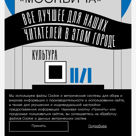
Мы используем файлы Сookie и метрические системы для сбора и
Уведомление 
анализа информации о производительности и использовании сайта,
а также для улучшения и индивидуальной настройки
предоставления информации. Нажимая кнопку «Принять» или
продолжая пользоваться сайтом, вы соглашаетесь на обработку
файлов Cookie и данных метрических систем.
Принять
Подробнее