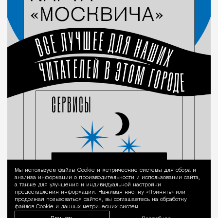
Мы используем файлы Сookie и метрические системы для сбора и
Уведомление 
анализа информации о производительности и использовании сайта,
а также для улучшения и индивидуальной настройки
предоставления информации. Нажимая кнопку «Принять» или
продолжая пользоваться сайтом, вы соглашаетесь на обработку
файлов Cookie и данных метрических систем.