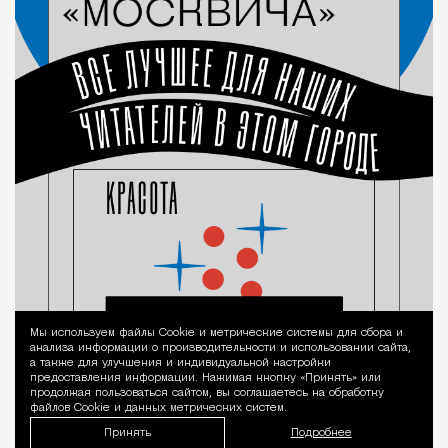
Мы используем файлы Сookie и метрические системы для сбора и
Уведомление 
анализа информации о производительности и использовании сайта,
а также для улучшения и индивидуальной настройки
предоставления информации. Нажимая кнопку «Принять» или
продолжая пользоваться сайтом, вы соглашаетесь на обработку
файлов Cookie и данных метрических систем.
Принять
Подробнее