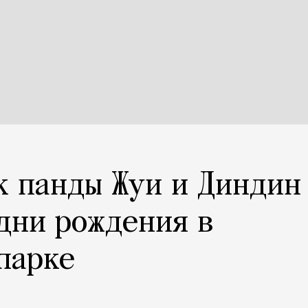
к панды Жуи и Диндин
дни рождения в
парке