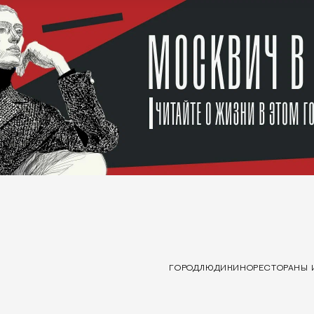
ГОРОД
ЛЮДИ
КИНО
РЕСТОРАНЫ 