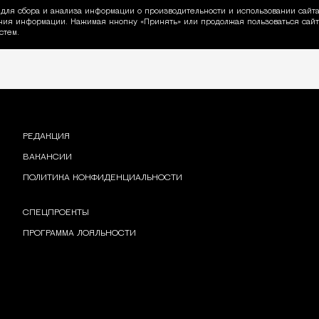
для сбора и анализа информации о производительности и использовании сайта
ия информации. Нажимая кнопку «Принять» или продолжая пользоваться сайто
пользовании Cookie
стем.
РЕДАКЦИЯ
ВАКАНСИИ
ПОЛИТИКА КОНФИДЕНЦИАЛЬНОСТИ
СПЕЦПРОЕКТЫ
ПРОГРАММА ЛОЯЛЬНОСТИ