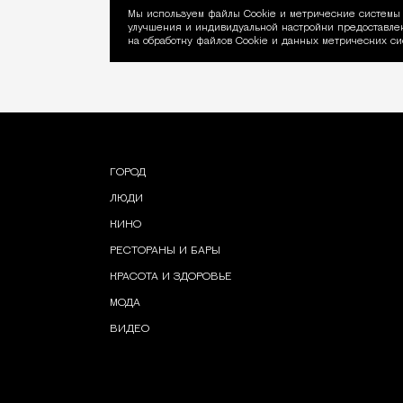
Мы используем файлы Сookie и метрические системы 
улучшения и индивидуальной настройки предоставлен
Уведомление об ис
на обработку файлов Cookie и данных метрических си
ГОРОД
ЛЮДИ
КИНО
РЕСТОРАНЫ И БАРЫ
КРАСОТА И ЗДОРОВЬЕ
МОДА
ВИДЕО