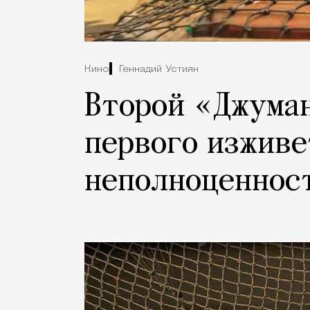
Кино
Геннадий Устиян
Второй «Джума
первого изживе
неполноценнос