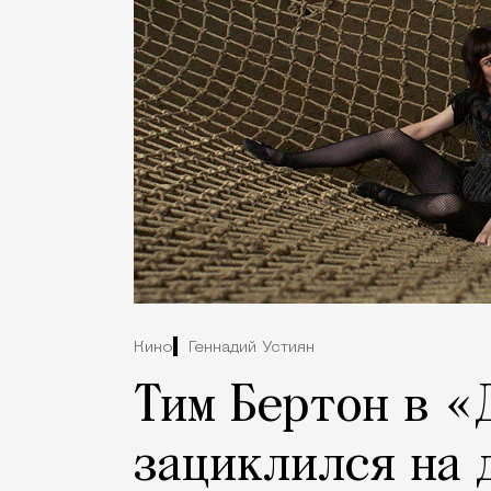
Кино
Геннадий Устиян
Тим Бертон в «
зациклился на 