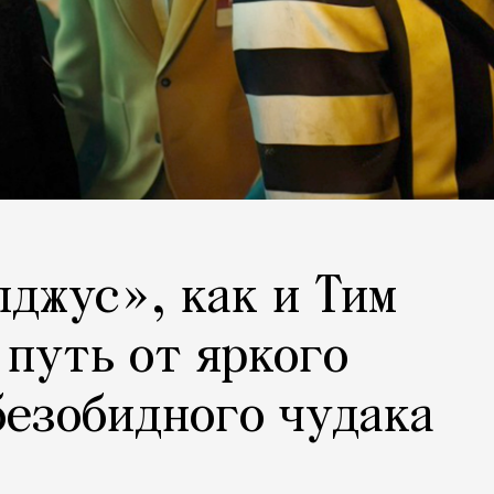
джус», как и Тим
 путь от яркого
безобидного чудака