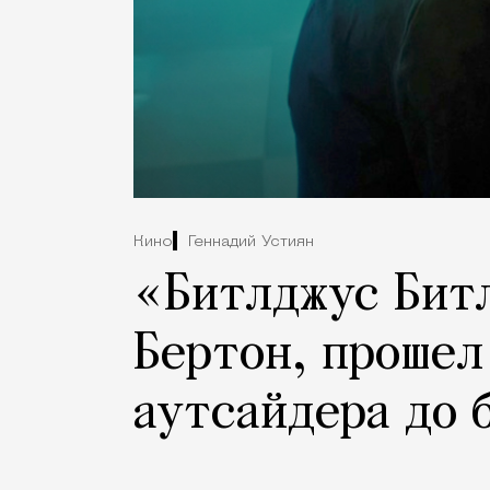
Кино
Геннадий Устиян
«Битлджус Битл
Бертон, прошел
аутсайдера до 