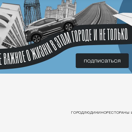
ГОРОД
ЛЮДИ
КИНО
РЕСТОРАНЫ 