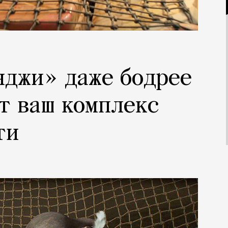
нджи» даже бодрее
т ваш комплекс
ти