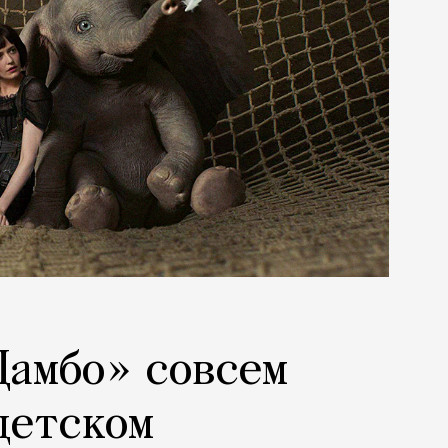
Дамбо» совсем
детском