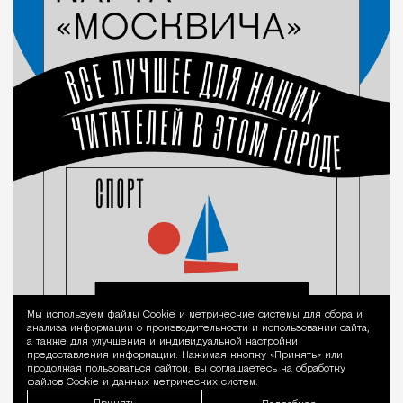
Мы используем файлы Сookie и метрические системы для сбора и
Уведомление 
анализа информации о производительности и использовании сайта,
а также для улучшения и индивидуальной настройки
предоставления информации. Нажимая кнопку «Принять» или
продолжая пользоваться сайтом, вы соглашаетесь на обработку
файлов Cookie и данных метрических систем.