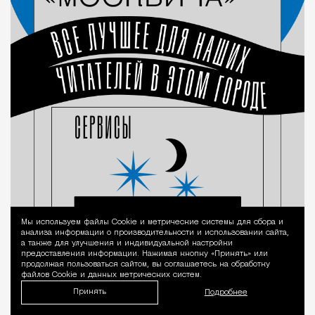
Мы используем файлы Сookie и метрические системы для сбора и
Уведомление 
анализа информации о производительности и использовании сайта,
а также для улучшения и индивидуальной настройки
предоставления информации. Нажимая кнопку «Принять» или
продолжая пользоваться сайтом, вы соглашаетесь на обработку
файлов Cookie и данных метрических систем.
Принять
Подробнее