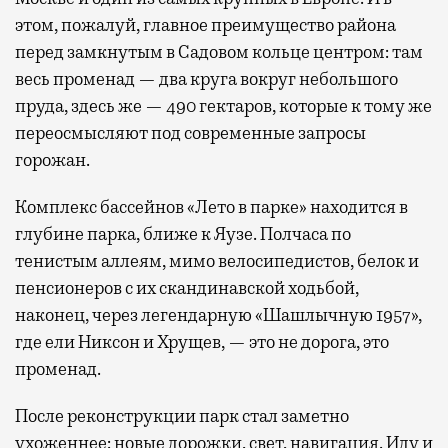
этом, пожалуй, главное преимущество района
перед замкнутым в Садовом кольце центром: там
весь променад — два круга вокруг небольшого
пруда, здесь же — 490 гектаров, которые к тому же
переосмысляют под современные запросы
горожан.
Комплекс бассейнов «Лето в парке» находится в
глубине парка, ближе к Яузе. Полчаса по
тенистым аллеям, мимо велосипедистов, белок и
пенсионеров с их скандинавской ходьбой,
наконец, через легендарную «Шашлычную 1957»,
где ели Никсон и Хрущев, — это не дорога, это
променад.
После реконструкции парк стал заметно
ухоженнее: новые дорожки, свет, навигация. Иду и