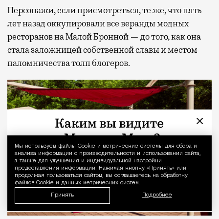
Персонажи, если присмотреться, те же, что пять
лет назад оккупировали все веранды модных
ресторанов на Малой Бронной — до того, как она
стала заложницей собственной славы и местом
паломничества толп блогеров.
×
Мы используем файлы Сookie и метрические системы для сбора и
Уведомление 
анализа информации о производительности и использовании сайта,
а также для улучшения и индивидуальной настройки
предоставления информации. Нажимая кнопку «Принять» или
продолжая пользоваться сайтом, вы соглашаетесь на обработку
файлов Cookie и данных метрических систем.
Принять
Подробнее