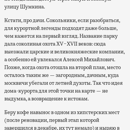
улицу Шумкина.
Кстати, про дачи. Сокольники, если разобраться,
для курортной легенды подходят даже больше,
чем кажется на первый взгляд. Название парку
дала соколиная охота XV−XVII веков: сюда
выезжали царские и великокняжеские компании,
а особенно ей увлекался Алексей Михайлович.
Позже, когда охота отошла на второй план, место
осталось таким же — загородным, дачным, куда
москвичи убегали от летней духоты. Так что идея
дома-курорта для этой точки на карте — не
выдумка, а возвращение к истокам.
Беру кофе навынос в одном из хипстерских мест
(после реновации, первый этап которой
завершился в декабре, их тут немало) и ныряю в