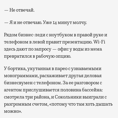
— Не отвечай.
— Я и не отвечаю. Уже 14 минут молчу.
Рядом бизнес-леди с ноутбуком в правой руке и
телефоном в левой правит презентацию. Wi-Fi
здесь дают по запросу — офис у воды из мема
превратился в рабочую опцию.
У бортика, укутанная в парео с узнаваемыми
монограммами, расхаживает другая деловая
бизнесвумен с телефоном. За ее разговором с
агентом прислушивается половина бассейна:
смотрела три района, и Сокольники выиграли с
разгромным счетом, «потому что там хоть дышать
можно».