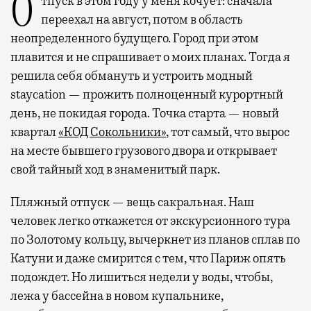
Отпуск в этом году у меня кочует: сначала
переехал на август, потом в область
неопределенного будущего. Город при этом
плавится и не спрашивает о моих планах. Тогда я
решила себя обмануть и устроить модный
staycation — прожить полноценный курортный
день, не покидая города. Точка старта — новый
квартал
«КОД Сокольники»
, тот самый, что вырос
на месте бывшего грузового двора и открывает
свой тайный ход в знаменитый парк.
Пляжный отпуск — вещь сакральная. Наш
человек легко откажется от экскурсионного тура
по Золотому кольцу, вычеркнет из планов сплав по
Катуни и даже смирится с тем, что Париж опять
подождет. Но лишиться недели у воды, чтобы,
лежа у бассейна в новом купальнике,