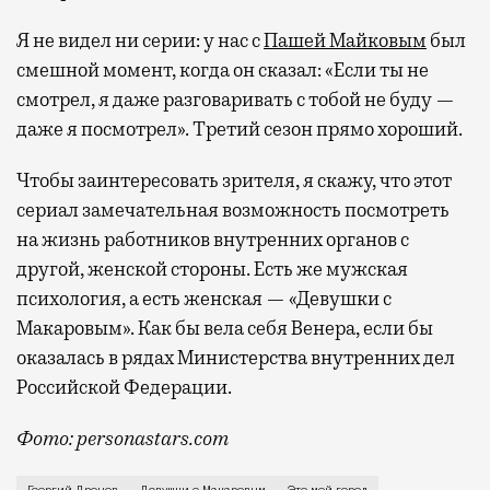
Я не видел ни серии: у нас с
Пашей Майковым
был
смешной момент, когда он сказал: «Если ты не
смотрел, я даже разговаривать с тобой не буду —
даже я посмотрел». Третий сезон прямо хороший.
Чтобы заинтересовать зрителя, я скажу, что этот
сериал замечательная возможность посмотреть
на жизнь работников внутренних органов с
другой, женской стороны. Есть же мужская
психология, а есть женская — «Девушки с
Макаровым». Как бы вела себя Венера, если бы
оказалась в рядах Министерства внутренних дел
Российской Федерации.
Фото: personastars.com
О большом количестве новостроек, которые превраща