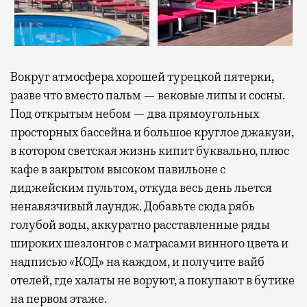
Вокруг атмосфера хорошей турецкой пятерки,
разве что вместо пальм — вековые липы и сосны.
Под открытым небом — два прямоугольных
просторных бассейна и большое круглое джакузи,
в котором светская жизнь кипит буквально, плюс
кафе в закрытом высоком павильоне с
диджейским пультом, откуда весь день льется
ненавязчивый лаундж. Добавьте сюда рябь
голубой воды, аккуратно расставленные ряды
широких шезлонгов с матрасами винного цвета и
надписью «КОД» на каждом, и получите вайб
отелей, где халаты не воруют, а покупают в бутике
на первом этаже.