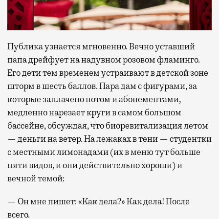
Публика узнается мгновенно. Вечно уставший
папа дрейфует на надувном розовом фламинго.
Его дети тем временем устраивают в детской зоне
шторм в шесть баллов. Пара дам с фигурами, за
которые заплачено потом и абонементами,
медленно нарезает круги в самом большом
бассейне, обсуждая, что биоревитализация летом
— деньги на ветер. На лежаках в тени — студентки
с местными лимонадами (их в меню тут больше
пяти видов, и они действительно хороши) и
вечной темой:
— Он мне пишет: «Как дела?» Как дела! После
всего.