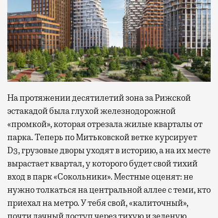
На протяжении десятилетий зона за Рижской
эстакадой была глухой железнодорожной
«промкой», которая отрезала жилые кварталы от
парка. Теперь по Митьковской ветке курсирует
D3, грузовые дворы уходят в историю, а на их месте
вырастает квартал, у которого будет свой тихий
вход в парк «Сокольники». Местные оценят: не
нужно толкаться на центральной аллее с теми, кто
приехал на метро. У тебя свой, «калиточный»,
почти дачный доступ через тихую и зеленую