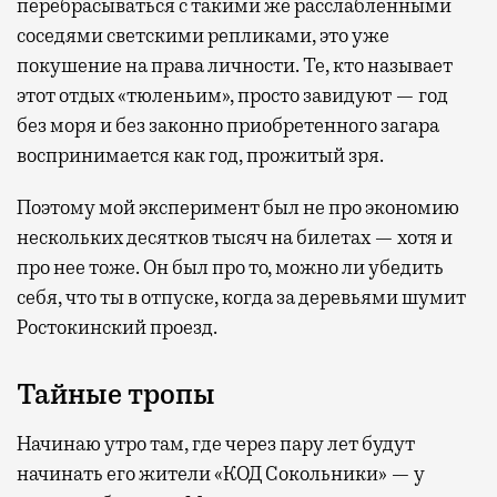
перебрасываться с такими же расслабленными
соседями светскими репликами, это уже
покушение на права личности. Те, кто называет
этот отдых «тюленьим», просто завидуют — год
без моря и без законно приобретенного загара
воспринимается как год, прожитый зря.
Поэтому мой эксперимент был не про экономию
нескольких десятков тысяч на билетах — хотя и
про нее тоже. Он был про то, можно ли убедить
себя, что ты в отпуске, когда за деревьями шумит
Ростокинский проезд.
Тайные тропы
Начинаю утро там, где через пару лет будут
начинать его жители «КОД Сокольники» — у