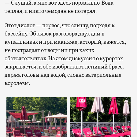
— Слушай, а мне вот здесь нормально. Вода
теплая, и никто чемодан не потерял.
Этот диалог — первое, что слышу, подходя к
бассейну. Обрывок разговора двух дам в
купальниках и при макияже, который, кажется,
не пострадает от воды ни при каких
обстоятельствах. На этом дискуссия о курортах
закрывается, и обе изображают ленивый брасс,
держа головы над водой, словно ватерпольные
королевы.