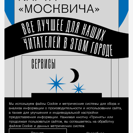
Мы используем файлы Сookie и метрические системы для сбора и
Уведомление 
анализа информации о производительности и использовании сайта,
а также для улучшения и индивидуальной настройки
предоставления информации. Нажимая кнопку «Принять» или
продолжая пользоваться сайтом, вы соглашаетесь на обработку
файлов Cookie и данных метрических систем.