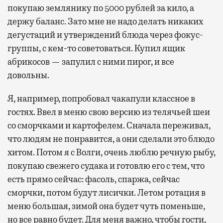
покупаю землянику по 5000 рублей за кило, а
держу баланс. Зато мне не надо делать никаких
дегустаций и утверждений блюда через фокус-
группы, с кем-то советоваться. Купил ящик
абрикосов — запулил с ними пирог, и все
довольны.
Я, например, попробовал чакапули классное в
гостях. Ввел в меню свою версию из телячьей шеи
со сморчками и картофелем. Сначала переживал,
что людям не понравится, а они сделали это блюдо
хитом. Потом я с Волги, очень люблю речную рыбу,
покупаю свежего судака и готовлю его с тем, что
есть прямо сейчас: фасоль, спаржа, сейчас
сморчки, потом будут лисички. Летом ротация в
меню большая, зимой она будет чуть поменьше,
но все равно будет. Для меня важно, чтобы гости,