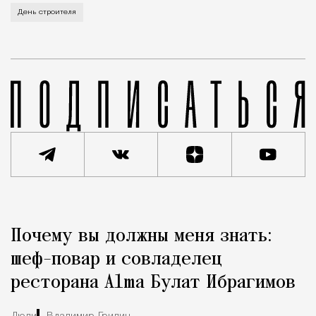
В этом году профессиональный праздник День строи
День строителя
Реклама
Редакция Москвич Mag
Почему вы должны меня знать:
Город
шеф-повар и совладелец
ресторана Alma Булат Ибрагимов