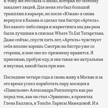
К тому же это была «Гинза», которая по-особому
закаляет людей. Для меня это был большой
трамплин в карьере, но после «Южан» я снова
вернулся в Казань и сделал там бистро «Артель».
Без какого-либо пиара и маркетинга мы два раза
были лучшими в списках Where To Eat Татарстана.
Даже сейчас, спустя пять лет, «Артель» чувствует
себя вполне хорошо. Смотрю на бистро уже со
стороны, и мне оно по-прежнему нравится. Я
приезжаю, пробую еду, и она такая же актуальная
и вкусная, какой была при мне.
Последние четыре года я снова живу в Москве и за
это время успел поработать пару месяцев в
«Павильоне» Александра Раппопорта как раз
перед тем, как он стал «Эрвином», в проектах
Глена Баллиса, в Touche Ларисы Мамедовой. И я