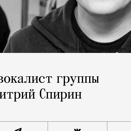
 вокалист группы
митрий Спирин