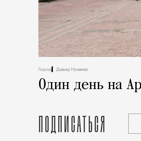
Город
Давид Крамер
Один день на А
Подписаться