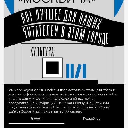
Мы используем файлы Сookie и метрические системы для сбора и
Уведомление 
анализа информации о производительности и использовании сайта,
а также для улучшения и индивидуальной настройки
предоставления информации. Нажимая кнопку «Принять» или
продолжая пользоваться сайтом, вы соглашаетесь на обработку
файлов Cookie и данных метрических систем.
Принять
Подробнее