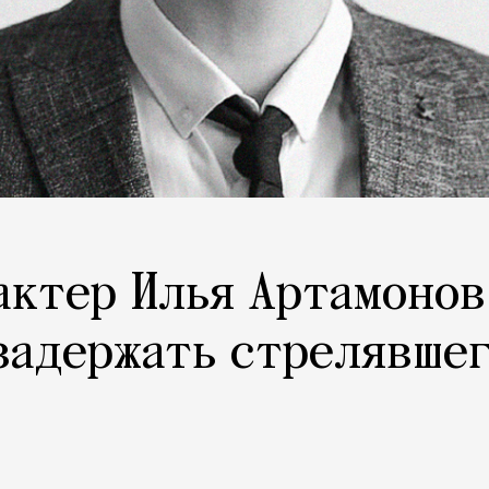
 актер Илья Артамонов
задержать стрелявше