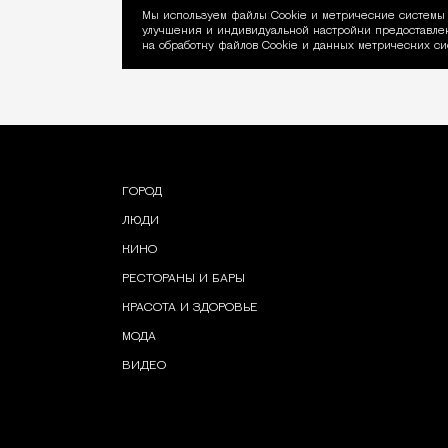
Мы используем файлы Сookie и метрические системы 
улучшения и индивидуальной настройки предоставлен
Уведомление об ис
на обработку файлов Cookie и данных метрических си
ГОРОД
ЛЮДИ
КИНО
РЕСТОРАНЫ И БАРЫ
КРАСОТА И ЗДОРОВЬЕ
МОДА
ВИДЕО