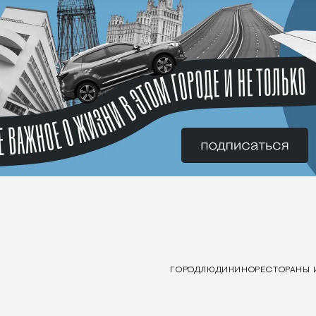
ГОРОД
ЛЮДИ
КИНО
РЕСТОРАНЫ 