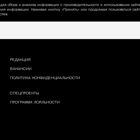
для сбора и анализа информации о производительности и использовании сайта
ия информации. Нажимая кнопку «Принять» или продолжая пользоваться сайто
пользовании Cookie
стем.
РЕДАКЦИЯ
ВАКАНСИИ
ПОЛИТИКА КОНФИДЕНЦИАЛЬНОСТИ
СПЕЦПРОЕКТЫ
ПРОГРАММА ЛОЯЛЬНОСТИ