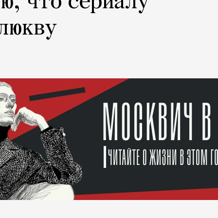
ю, что сериалу
клюкву