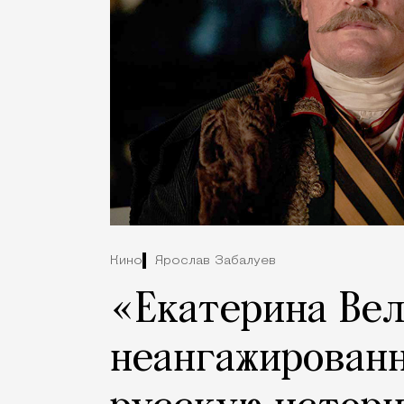
Кино
Ярослав Забалуев
«Екатерина Вел
неангажированн