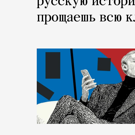
русскую истори
прощаешь всю 