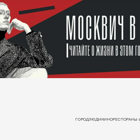
ГОРОД
ЛЮДИ
КИНО
РЕСТОРАНЫ 