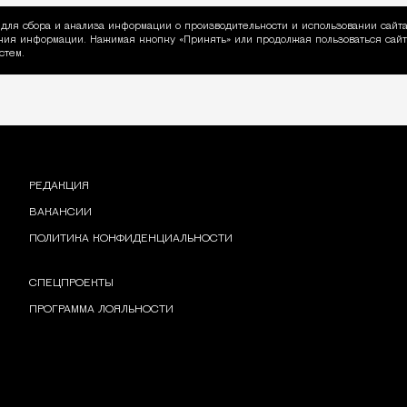
для сбора и анализа информации о производительности и использовании сайта
ия информации. Нажимая кнопку «Принять» или продолжая пользоваться сайто
пользовании Cookie
стем.
РЕДАКЦИЯ
ВАКАНСИИ
ПОЛИТИКА КОНФИДЕНЦИАЛЬНОСТИ
СПЕЦПРОЕКТЫ
ПРОГРАММА ЛОЯЛЬНОСТИ