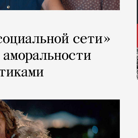
социальной сети»
 аморальности
отиками