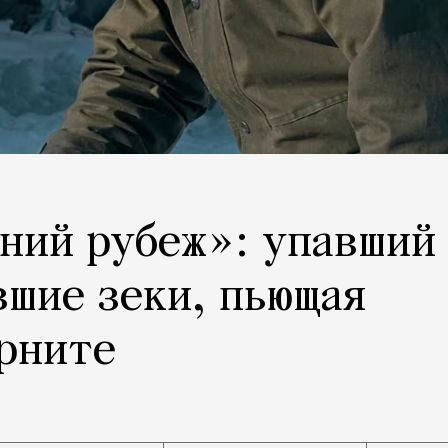
ний рубеж»: упавший
вшие зеки, пьющая
ерните