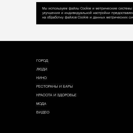
Мы используем файлы Сookie и метрические системы 
улучшения и индивидуальной настройки предоставлен
Уведомление об ис
на обработку файлов Cookie и данных метрических си
ГОРОД
ЛЮДИ
КИНО
РЕСТОРАНЫ И БАРЫ
КРАСОТА И ЗДОРОВЬЕ
МОДА
ВИДЕО