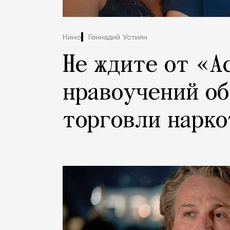
Кино
Геннадий Устиян
Не ждите от «А
нравоучений об
торговли нарк