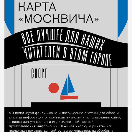
Мы используем файлы Сookie и метрические системы для сбора и
Уведомление 
анализа информации о производительности и использовании сайта,
а также для улучшения и индивидуальной настройки
предоставления информации. Нажимая кнопку «Принять» или
продолжая пользоваться сайтом, вы соглашаетесь на обработку