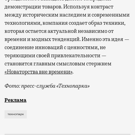
демонстрации товаров. Используя контраст
между историческим наследием и современными
технологиями, компания создает образ техники,
которая остается актуальной независимо от
времени и модных тенденций. Именно эта идея —
соединение инноваций с ценностями, не
теряющими своей привлекательности —
становится главным смысловым стержнем
«Новаторства вне времени»
.
Фото: пресс-служба «Технопарка»
Рекламные кампании техники редко выходят за рамк
Реклама
технопарк