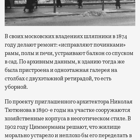
В своих московских владениях шляпники в 1874
году делают ремонт: «исправляют починками»
рамы, полы и печи, устраивают балкон со спуском
в сад. По архивным данным, к зданию тогда же
была пристроена и одноэтажная галерея на
столбах с двухэтажной ретирадой, то есть
уборной.
По проекту приглашенного архитектора Николая
Тютюнова в 1890-е годы на участке сооружаются
хозяйственные корпуса в неоготическом стиле. В
1902 году Циммерманы решают, что жилище
морально устарело и неплохо бы его переделать в