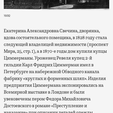
1932
Екатерина Александровна Свечина, дворянка,
вдова состоятельного помещика, в 1828 году стала
следующей владелицей недвижимости (проспект
Мира, 25, стр. 1), а в 1870-е годы дом купили купцы
Циммерманы. Уроженец Ревеля купец 2-й
гильдии Карл Фридрих Циммерман имел в
Петербурге на набережной Обводного канала
фабрику «круглых и форменных шляп». Изделия
предприятия Циммермана экспонировались на
Всемирной выставке в Лондоне и были
увековечены пером Федора Михайловича
Достоевского в романе «Преступление и
наказание» при описании деталей одежды