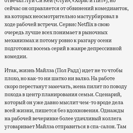
отвечал Луи Си Кей («Луи», «Хорас и Пит»), но
сейчас он оправляется от обвинений комедианток,
на которых неосмотрительно мастурбировал в
ходе рабочей встречи. Сервис
Netflix
в свою
очередь лучше всех понимает в рыночных
механизмах и потому ровно к разгару осени
подготовил восемь серий в жанре депрессивной
комедии.
Итак, жизнь Майлза (Пол Радд) идет не то чтобы
плохо, но как-то ни шатко ни валко. На работе
скоро перестанут замечать, жена пилит по поводу
похода в центр планирования семьи. Сценарий,
который он уже давно мыслит чем-то вроде дела
всей жизни, пишется без вдохновения. Однажды
на рабочей вечеринке более удачливый коллега
уговаривает Майлза отправиться в спа-салон. Там