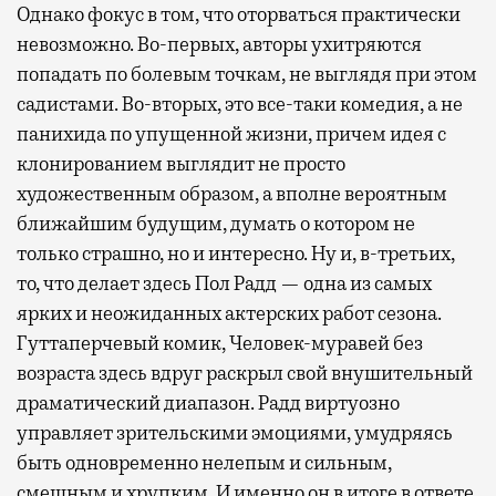
Однако фокус в том, что оторваться практически
невозможно. Во-первых, авторы ухитряются
попадать по болевым точкам, не выглядя при этом
садистами. Во-вторых, это все-таки комедия, а не
панихида по упущенной жизни, причем идея с
клонированием выглядит не просто
художественным образом, а вполне вероятным
ближайшим будущим, думать о котором не
только страшно, но и интересно. Ну и, в-третьих,
то, что делает здесь Пол Радд — одна из самых
ярких и неожиданных актерских работ сезона.
Гуттаперчевый комик, Человек-муравей без
возраста здесь вдруг раскрыл свой внушительный
драматический диапазон. Радд виртуозно
управляет зрительскими эмоциями, умудряясь
быть одновременно нелепым и сильным,
смешным и хрупким. И именно он в итоге в ответе