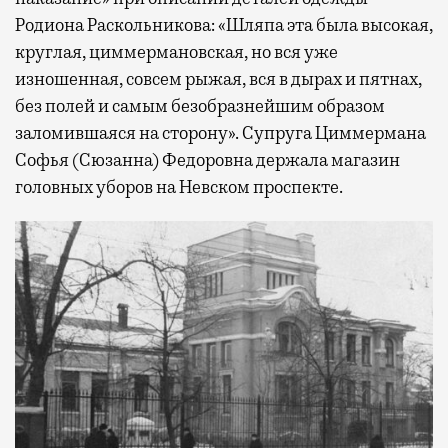
Родиона Раскольникова: «Шляпа эта была высокая,
круглая, циммермановская, но вся уже
изношенная, совсем рыжая, вся в дырах и пятнах,
без полей и самым безобразнейшим образом
заломившаяся на сторону». Супруга Циммермана
Софья (Сюзанна) Федоровна держала магазин
головных уборов на Невском проспекте.