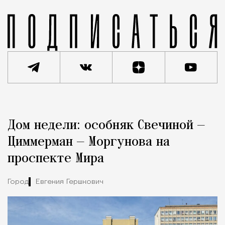
Реклама
Редакция Москвич Mag
Дом недели: особняк Свечиной —
Город
Циммерман — Моргунова на
проспекте Мира
Город
Евгения Гершкович