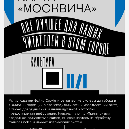
Мы используем файлы Сookie и метрические системы для сбора и
Уведомление 
анализа информации о производительности и использовании сайта,
а также для улучшения и индивидуальной настройки
предоставления информации. Нажимая кнопку «Принять» или
продолжая пользоваться сайтом, вы соглашаетесь на обработку
файлов Cookie и данных метрических систем.