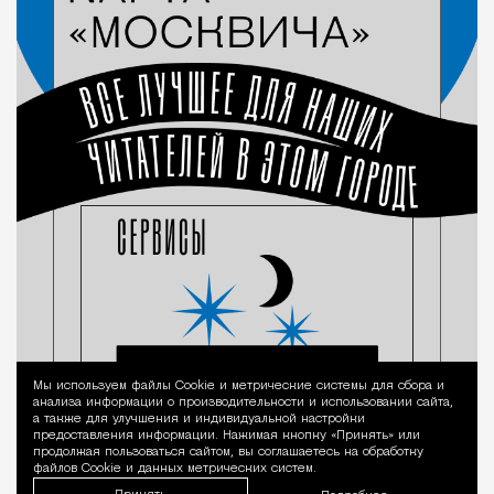
Мы используем файлы Сookie и метрические системы для сбора и
Уведомление 
анализа информации о производительности и использовании сайта,
а также для улучшения и индивидуальной настройки
предоставления информации. Нажимая кнопку «Принять» или
продолжая пользоваться сайтом, вы соглашаетесь на обработку
файлов Cookie и данных метрических систем.