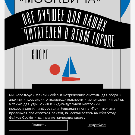
Мы используем файлы Сookie и метрические системы для сбора и
Уведомление 
анализа информации о производительности и использовании сайта,
а также для улучшения и индивидуальной настройки
предоставления информации. Нажимая кнопку «Принять» или
продолжая пользоваться сайтом, вы соглашаетесь на обработку
файлов Cookie и данных метрических систем.
Принять
Подробнее