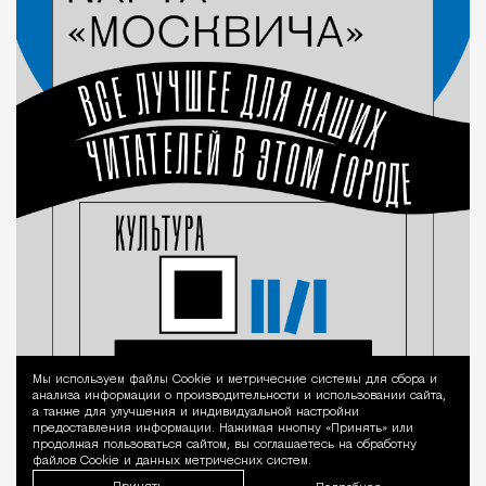
Мы используем файлы Сookie и метрические системы для сбора и
Уведомление 
анализа информации о производительности и использовании сайта,
а также для улучшения и индивидуальной настройки
предоставления информации. Нажимая кнопку «Принять» или
продолжая пользоваться сайтом, вы соглашаетесь на обработку
файлов Cookie и данных метрических систем.