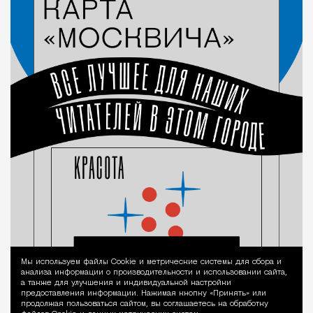
Мы используем файлы Сookie и метрические системы для сбора и
Уведомление 
анализа информации о производительности и использовании сайта,
а также для улучшения и индивидуальной настройки
предоставления информации. Нажимая кнопку «Принять» или
продолжая пользоваться сайтом, вы соглашаетесь на обработку