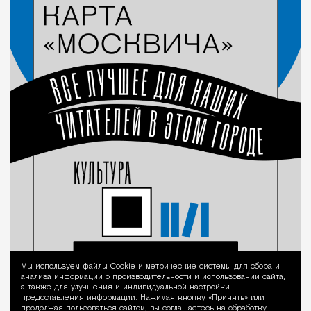
Мы используем файлы Сookie и метрические системы для сбора и
Уведомление 
анализа информации о производительности и использовании сайта,
а также для улучшения и индивидуальной настройки
предоставления информации. Нажимая кнопку «Принять» или
продолжая пользоваться сайтом, вы соглашаетесь на обработку