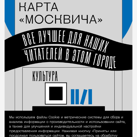
Мы используем файлы Сookie и метрические системы для сбора и
Уведомление 
анализа информации о производительности и использовании сайта,
а также для улучшения и индивидуальной настройки
предоставления информации. Нажимая кнопку «Принять» или
продолжая пользоваться сайтом, вы соглашаетесь на обработку