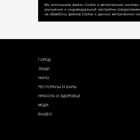
Мы используем файлы Сookie и метрические системы 
улучшения и индивидуальной настройки предоставлен
Уведомление об ис
на обработку файлов Cookie и данных метрических си
ГОРОД
ЛЮДИ
КИНО
РЕСТОРАНЫ И БАРЫ
КРАСОТА И ЗДОРОВЬЕ
МОДА
ВИДЕО