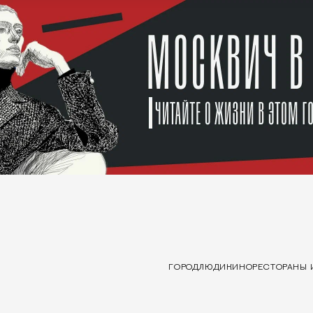
ГОРОД
ЛЮДИ
КИНО
РЕСТОРАНЫ 