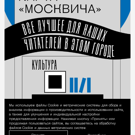
Мы используем файлы Сookie и метрические системы для сбора и
Уведомление 
анализа информации о производительности и использовании сайта,
а также для улучшения и индивидуальной настройки
предоставления информации. Нажимая кнопку «Принять» или
продолжая пользоваться сайтом, вы соглашаетесь на обработку
файлов Cookie и данных метрических систем.