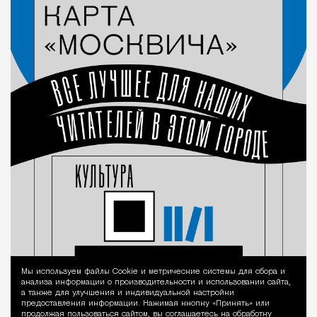
Мы используем файлы Сookie и метрические системы для сбора и
Уведомление 
анализа информации о производительности и использовании сайта,
а также для улучшения и индивидуальной настройки
предоставления информации. Нажимая кнопку «Принять» или
продолжая пользоваться сайтом, вы соглашаетесь на обработку