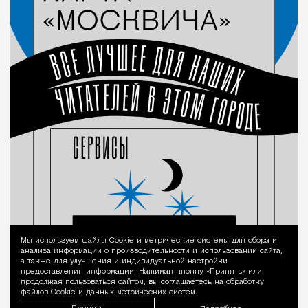
Мы используем файлы Сookie и метрические системы для сбора и
Уведомление 
анализа информации о производительности и использовании сайта,
а также для улучшения и индивидуальной настройки
предоставления информации. Нажимая кнопку «Принять» или
продолжая пользоваться сайтом, вы соглашаетесь на обработку
файлов Cookie и данных метрических систем.