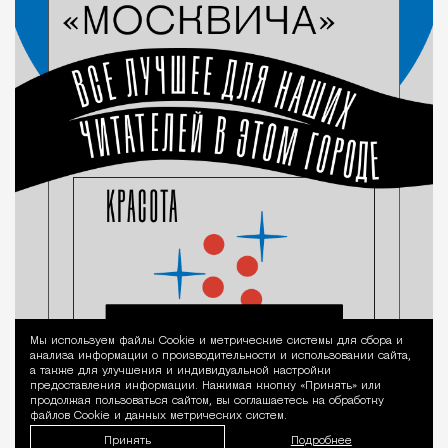
Мы используем файлы Сookie и метрические системы для сбора и
Уведомление 
анализа информации о производительности и использовании сайта,
а также для улучшения и индивидуальной настройки
предоставления информации. Нажимая кнопку «Принять» или
продолжая пользоваться сайтом, вы соглашаетесь на обработку
файлов Cookie и данных метрических систем.
Принять
Подробнее