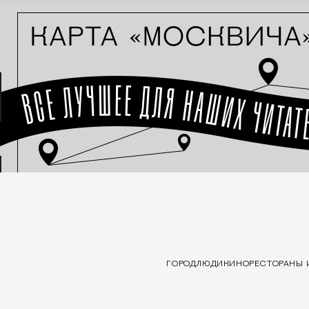
ГОРОД
ЛЮДИ
КИНО
РЕСТОРАНЫ 