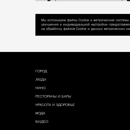
Мы используем файлы Сookie и метрические системы 
улучшения и индивидуальной настройки предоставлен
Уведомление об ис
на обработку файлов Cookie и данных метрических си
ГОРОД
ЛЮДИ
КИНО
РЕСТОРАНЫ И БАРЫ
КРАСОТА И ЗДОРОВЬЕ
МОДА
ВИДЕО