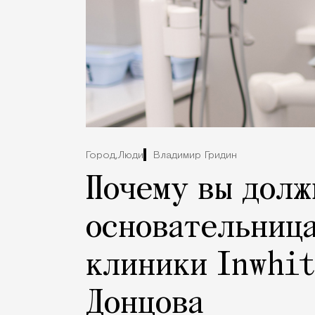
Город,
Люди
Владимир Гридин
Почему вы долж
основательниц
клиники Inwhit
Донцова