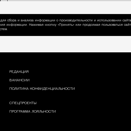
для сбора и анализа информации о производительности и использовании сайта
ия информации. Нажимая кнопку «Принять» или продолжая пользоваться сайто
пользовании Cookie
стем.
РЕДАКЦИЯ
ВАКАНСИИ
ПОЛИТИКА КОНФИДЕНЦИАЛЬНОСТИ
СПЕЦПРОЕКТЫ
ПРОГРАММА ЛОЯЛЬНОСТИ