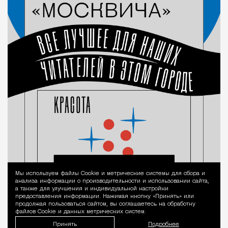
Мы используем файлы Сookie и метрические системы для сбора и
Уведомление 
анализа информации о производительности и использовании сайта,
а также для улучшения и индивидуальной настройки
предоставления информации. Нажимая кнопку «Принять» или
продолжая пользоваться сайтом, вы соглашаетесь на обработку
файлов Cookie и данных метрических систем.
Принять
Подробнее