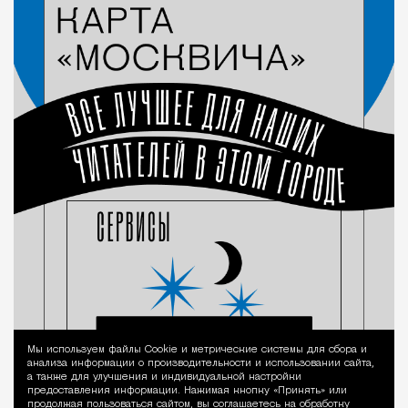
Мы используем файлы Сookie и метрические системы для сбора и
Уведомление 
анализа информации о производительности и использовании сайта,
а также для улучшения и индивидуальной настройки
предоставления информации. Нажимая кнопку «Принять» или
продолжая пользоваться сайтом, вы соглашаетесь на обработку