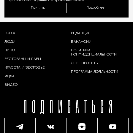
файлов Cookie и данных метрических систем.
Принять
Подробнее
ГОРОД
РЕДАКЦИЯ
ЛЮДИ
ВАКАНСИИ
КИНО
ПОЛИТИКА
КОНФИДЕНЦИАЛЬНОСТИ
РЕСТОРАНЫ И БАРЫ
СПЕЦПРОЕКТЫ
КРАСОТА И ЗДОРОВЬЕ
ПРОГРАММА ЛОЯЛЬНОСТИ
МОДА
ВИДЕО
ПОДПИСАТЬСЯ