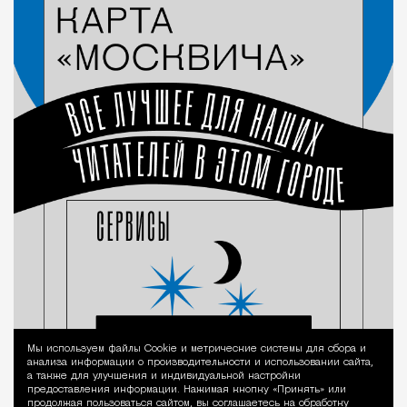
Мы используем файлы Сookie и метрические системы для сбора и
Уведомление 
анализа информации о производительности и использовании сайта,
а также для улучшения и индивидуальной настройки
предоставления информации. Нажимая кнопку «Принять» или
продолжая пользоваться сайтом, вы соглашаетесь на обработку