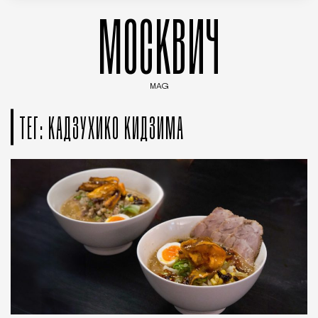
МОСКВИЧ
MAG
Введите ключевые слова для поиска статей
ТЕГ: КАДЗУХИКО КИДЗИМА