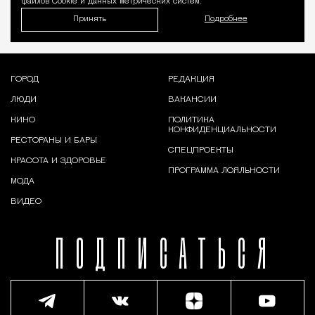
файлов Cookie и данных метрических систем.
Принять
Подробнее
ГОРОД
РЕДАКЦИЯ
ЛЮДИ
ВАКАНСИИ
КИНО
ПОЛИТИКА
КОНФИДЕНЦИАЛЬНОСТИ
РЕСТОРАНЫ И БАРЫ
СПЕЦПРОЕКТЫ
КРАСОТА И ЗДОРОВЬЕ
ПРОГРАММА ЛОЯЛЬНОСТИ
МОДА
ВИДЕО
ПОДПИСАТЬСЯ