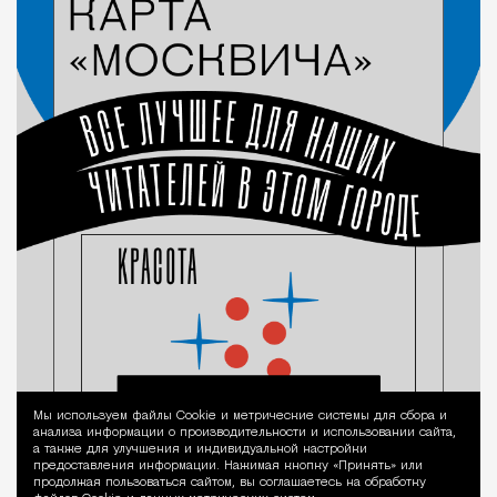
Мы используем файлы Сookie и метрические системы для сбора и
Уведомление 
анализа информации о производительности и использовании сайта,
а также для улучшения и индивидуальной настройки
предоставления информации. Нажимая кнопку «Принять» или
продолжая пользоваться сайтом, вы соглашаетесь на обработку