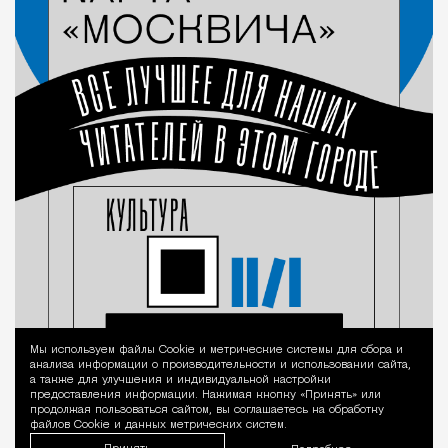
Мы используем файлы Сookie и метрические системы для сбора и
Уведомление 
анализа информации о производительности и использовании сайта,
а также для улучшения и индивидуальной настройки
предоставления информации. Нажимая кнопку «Принять» или
продолжая пользоваться сайтом, вы соглашаетесь на обработку
файлов Cookie и данных метрических систем.