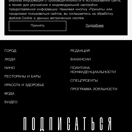
анализа информации о производительности и использовании сайта,
а также для улучшения и индивидуальной настройки
предоставления информации. Нажимая кнопку «Принять» или
продолжая пользоваться сайтом, вы соглашаетесь на обработку
файлов Cookie и данных метрических систем.
Принять
Подробнее
ГОРОД
РЕДАКЦИЯ
ЛЮДИ
ВАКАНСИИ
КИНО
ПОЛИТИКА
КОНФИДЕНЦИАЛЬНОСТИ
РЕСТОРАНЫ И БАРЫ
СПЕЦПРОЕКТЫ
КРАСОТА И ЗДОРОВЬЕ
ПРОГРАММА ЛОЯЛЬНОСТИ
МОДА
ВИДЕО
ПОДПИСАТЬСЯ