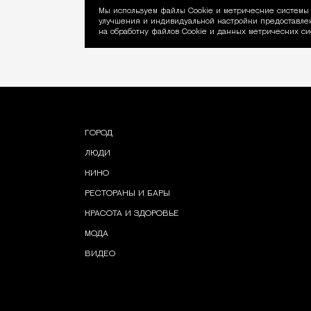
Мы используем файлы Сookie и метрические системы 
улучшения и индивидуальной настройки предоставлен
Уведомление об ис
на обработку файлов Cookie и данных метрических си
ГОРОД
ЛЮДИ
КИНО
РЕСТОРАНЫ И БАРЫ
КРАСОТА И ЗДОРОВЬЕ
МОДА
ВИДЕО