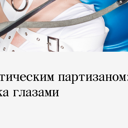
отическим партизаном
а глазами