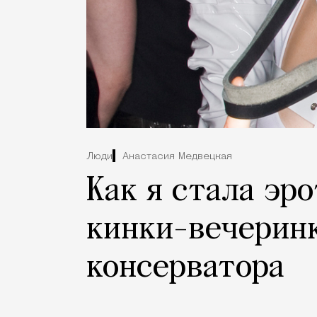
Люди
Анастасия Медвецкая
Как я стала эр
кинки-вечеринк
консерватора