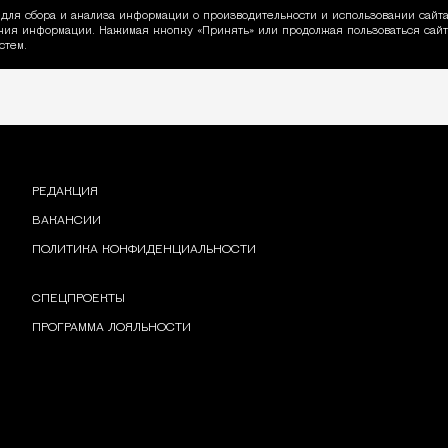
для сбора и анализа информации о производительности и использовании сайта
ия информации. Нажимая кнопку «Принять» или продолжая пользоваться сайто
пользовании Cookie
стем.
РЕДАКЦИЯ
ВАКАНСИИ
ПОЛИТИКА КОНФИДЕНЦИАЛЬНОСТИ
СПЕЦПРОЕКТЫ
ПРОГРАММА ЛОЯЛЬНОСТИ