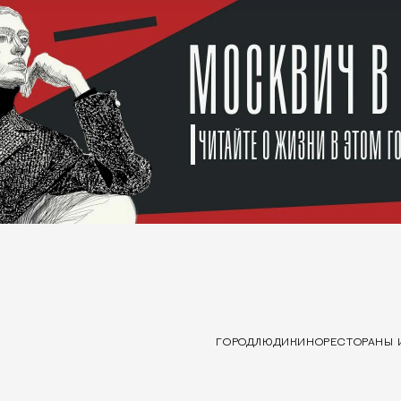
ГОРОД
ЛЮДИ
КИНО
РЕСТОРАНЫ 