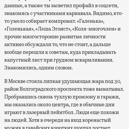
данные, а также ты засветил профайл в соцсети,
знакомясь с участниками карнавала. Видимо, кто-
то умело собирает компромат. «Галенька»,
«Голенькая», «Леша Эгоист», «Коля-многочлен» и
прочие многосторонне развитые личности
активно обсуждали то, что не стоит, а дальше
вообще перешли к советам, куда прикладывать
капустный лист при грудном вскармливании.
Знакомились, одним словом.
В Москве стояла липкая удушающая жара под 30,
район Волгоградского проспекта тоже выматывал.
Пробравшись сквозь тухлую промзону и гаражи,
мы оказались около центра, где в обычные дни
играют в лазерный пейнтбол. Люди еще похожи
на людей. Хотя в очереди на вход коренастый
мужик в гавайских коротких шортах достает