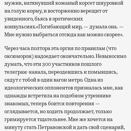
мужик, натянувший кожаный корсет шнуровкой
на голую корму, и восторженно верещит от
увиденного, бьясь в эротических
конвульсиях.«Погибающий мир, — думала она. —
Мне нужно выбраться отсюда как можно скорее».
Через часа полтора эта оргия по правилам (что
оксюморон) надоедает окончательно. Невыносимо
думать, что эти 300 участников пошлого
телеграм-канала, переодевшись и помывшись,
сядут с тобой в один вагон метро. Одна из
идеологических оппонентов призналась мне, как
однажды встретила на подобном утреннике
знакомых, теперь боится повторения —
оглядывается, но ходить продолжает, только
гримируется тщательнее. Мне же хочется на
минуту стать Петрановской и дать свой сценарий,