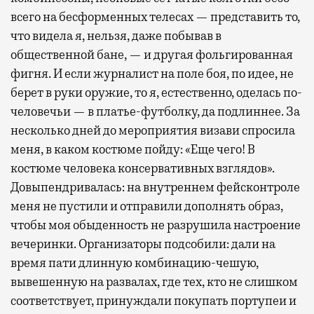
всего на бесформенных телесах — представить то,
что видела я, нельзя, даже побывав в
общественной бане, — и другая фольгированная
фигня. И если журналист на поле боя, по идее, не
берет в руки оружие, то я, естественно, оделась по-
человечьи — в платье-футболку, да подлиннее. За
несколько дней до мероприятия визави спросила
меня, в каком костюме пойду: «Еще чего! В
костюме человека консервативных взглядов».
Довыпендривалась: на внутреннем фейсконтроле
меня не пустили и отправили дополнять образ,
чтобы моя обыденность не разрушила настроение
вечеринки. Организаторы подсобили: дали на
время пати длинную комбинацию-чешую,
вывешенную на развалах, где тех, кто не слишком
соответствует, принуждали покупать портупеи и