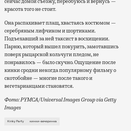
сейчас домой съезжу, переобуюсь и вернусь —
красота того не стоит.
Она распахивает плащ, хвастаясь костюмом —
серебряным лифчиком и шортиками.
Подъехавший за ней таксист в восхищении.
Парню, который вышел покурить, замотавшись
поверх рыцарской кольчуги пледом, не
понравилось — было скучно. Ощущение после
кинки сродни некогда популярному фильму о
скотобойне — многие после такого и
вегетарианцами становятся.
Фото: PYMCA/Universal Images Group via Getty
Images
Когда я пригласила знакомого составить мне компан
Kinky Party
кинки-вечеринка