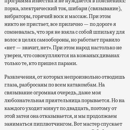
программа известна и не нуждается в пояснениях:
порка, электрический ток, шибари (связывание),
вибраторы, горячий воск и массаж. При этом
никто не пристает, все прилично — по дороге я
сомневалась, что зря не взяла с собой шпильку для
волос в целях самообороны, но работает правило
«нет — значит, нет». При этом народ настолько не
уверен, что совокупляются на кожаных диванах
только те, кто пришел парами.
Развлечения, от которых непроизвольно отводишь
глаза, разбросаны по всем катакомбам. На
связывание огромная очередь, даже моя
любознательная приятельница порывается. Но на
каждого уходит минут по двадцать, поэтому от
этой затеи она отказывается, и мы продолжаем
заниматься пиплвотчингом. Вот мастер спускает