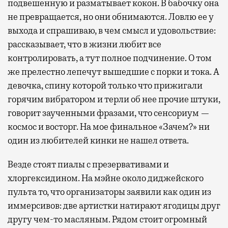
подвешенную и разматывает кокон. В бабочку она
не превращается, но они обнимаются. Ловлю ее у
выхода и спрашиваю, в чем смысл и удовольствие:
рассказывает, что в жизни любит все
контролировать, а тут полное подчинение. О том
же прелестно лепечут вышедшие с порки и тока. А
девочка, спину которой только что прижигали
горячим вибратором и терли об нее прочие штуки,
говорит заученными фразами, что сенсориум —
космос и восторг. На мое финальное «Зачем?» ни
один из любителей кинки не нашел ответа.
Везде стоят пиалы с презервативами и
хлоргексидином. На мэйне около диджейского
пульта то, что организаторы заявили как один из
иммерсивов: две артистки натирают ягодицы друг
другу чем-то масляным. Рядом стоит огромный